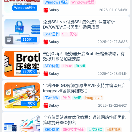
Windows系统
Windows教程
Windows教程
Sukuy
2026-01-06
6K
免费SSL vs 付费SSL怎么选？深度解析
DV/OV/EV证书类型与适用场景
登录
没有账号？立即注册
SSL证书
SEO优化
SEO优化
Sukuy
2025-12-27
835
告别Gzip！服务器开启Brotli压缩全攻略，有
效提升网站加载速度
SEO优化
Linux
Brotli
记住登录
忘记密码?
SEO优化
Sukuy
2025-12-23
1.1K
登录
宝塔PHP GD库添加原生AVIF支持并编译开启
imageavif函数详细教程
社交账号登录
宝塔面板
PHP
AVIF
imageavif
SEO优化
Sukuy
2025-12-22
921
用户协议与隐私政策
全方位网站速度优化教程：通过网站性能优化
策略提升SEO排名
SEO优化
SEO技术指南
百度SEO
网站加速