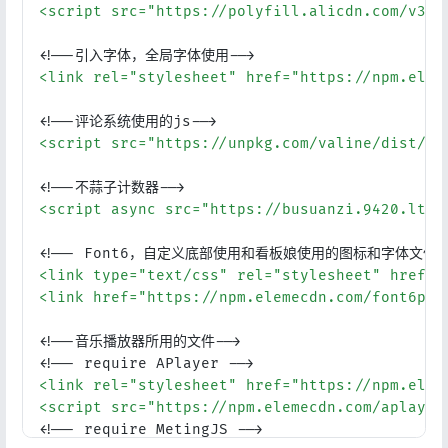
<
script
src
=
"https://polyfill.alicdn.com/v3/p
<!--引入字体，全局字体使用-->
<
link
rel
=
"stylesheet"
href
=
"https://npm.elem
<!--评论系统使用的js-->
<
script
src
=
"https://unpkg.com/valine/dist/Va
<!--不蒜子计数器-->
<
script
async
src
=
"https://busuanzi.9420.ltd/
<!-- Font6，自定义底部使用和看板娘使用的图标和字体文件-
<
link
type
=
"text/css"
rel
=
"stylesheet"
href
=
"
登录
<
link
href
=
"https://npm.elemecdn.com/font6pro
没有账号？立即注册
<!--音乐播放器所用的文件-->
<!-- require APlayer -->
<
link
rel
=
"stylesheet"
href
=
"https://npm.elem
<
script
src
=
"https://npm.elemecdn.com/aplayer
<!-- require MetingJS -->
记住登录
忘记密码?