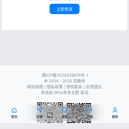
.hope-ui-dark
.hope-c-PJLV-ieGWMbI-css
 {

<
br
 />
background-color
: 
rgb
(
0
0
0
 / 
50%
) 
!impor
立即登录
<!--添加一个访问量-->
  }

<
span
>
/* 返回顶部 */
                    本"
<
span
style
=
"color: rg
.hope-c-PJLV-ihVEsOa-css
 {

</
span
>
background
: 
rgba
(
255
, 
255
, 
255
, 
0.5
) 
!imp
<
br
 />
  }

<!--添加备案信息-->
.hope-ui-dark
.hope-c-PJLV-ihVEsOa-css
 {

<
span
class
=
"nav-item"
>
background-color
: 
rgb
(
0
0
0
 / 
50%
) 
!impor
<
a
class
=
"nav-link"
href
=
  }

<
i
class
=
"fa-solid fa
</
i
>
/*顶部*/
                        冀 ICP备2222000777号

赣ICP备2024029976号-1
#root
 > 
.header
 {

</
a
>
© 2024 - 2026 苏酷伊
background
: 
rgba
(
255
, 
255
, 
255
, 
0
);

</
span
>
网站地图
|
隐私政策
|
侵权联系
|
反馈建议
  }

本站由
Mirai未来主题
驱动
</
div
>
/*导航条*/
</
center
>
/*白天模式*/
<
br
 />
.hope-ui-light
.body
 > 
.nav
 {

<
br
 />
background-color
: 
rgba
(
255
, 
255
, 
255
, 
0.5
首页
投稿
搜索
友链
我的
</
div
>
border-radius
: 
var
(--hope-radii-xl);

  }
