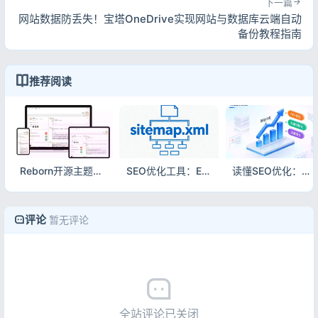
下一篇
background-color
: 
rgba
(
255
, 
255
, 
255
, 
0.5
</
i
>
网站数据防丢失！宝塔OneDrive实现网站与数据库云端自动
  }

                        云盘 |

备份教程指南
.hope-ui-dark
.hope-c-PJLV-ijgzmFG-css
 {

</
a
>
background-color
: 
rgb
(
0
0
0
 / 
50%
) 
!impor
</
span
>
  }

<!--后台入口-->
推荐阅读
/*白天模式代码块透明*/
<
span
class
=
"nav-item"
>
.hope-ui-light
 pre {

<
a
class
=
"nav-link"
href
=
background-color
: 
rgba
(
255
, 
255
, 
255
, 
0.1
<
i
class
=
"fa-solid fa
  }

</
i
>
/*夜间模式代码块透明*/
                        管理 |

.hope-ui-dark
 pre {

Reborn开源主题：基于Typecho博客的免费仿微信朋友圈主题
SEO优化工具：Emlog博客生成Sitemap网站地图索引插件
读懂SEO优化：主流搜索引擎SEO优化技术指南方案
</
a
>
background-color
: 
rgba
(
255
, 
255
, 
255
, 
0
) 
</
span
>
  }

<!--版权，请尊重作者-->
<
span
class
=
"nav-item"
>
评论
暂无评论
/*左侧侧边栏目录*/
<
a
class
=
"nav-link"
href
=
/*白天模式*/
<
i
class
=
"fa-solid fa
.hope-ui-light
.hope-c-PJLV-ieGWMbI-css
 {

</
i
>
background
: 
rgba
(
255
, 
255
, 
255
, 
0.5
) 
!imp
                        Alist

  }

</
a
>
/*夜间模式*/
</
span
>
全站评论已关闭