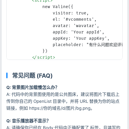
<
script
>
    }

new
Valine
({

    .obj-box > div .item-thumbnail{

visitor
: 
true
,

    height: 100px;

el
: 
'#vcomments'
,

    }*/
avatar
: 
'wavatar'
,

appId
: 
'Your appId'
,

/*

appKey
: 
'Your appKey'
,

    图片API用法点进去都会有食用说明的,API来自网络不保
placeholder
: 
"有什么问题欢迎评论区
    樱花：https://www.dmoe.cc

            }) 

    夏沫：https://cdn.seovx.com

</
script
>
    搏天：https://api.btstu.cn/doc/sjbz.php

    姬长信：https://github.com/insoxin/API

<
br
 />
常见问题 (FAQ)
    小歪：https://api.ixiaowai.cn/

<
center
class
=
"dibu"
>
    保罗：https://api.paugram.com

<
div
style
=
" line-height: 20px;fo
Q: 背景图片加载慢怎么办？
    墨天逸：https://api.mtyqx.cn

<
span
>
    岁月小筑：https://img.xjh.me

A: 代码中的背景图使用的是公共图床，建议将图片下载后上
                    "

    东方Project：https://img.paulzzh.com

传到你自己的 OpenList 目录中，并将 URL 替换为你的站点
<
span
style
=
"color: rgb(1
*/
链接，例如 https://你的域名/d/图片/bg.png。
<
a
href
=
"#"
id
=
"hitok
/*白天背景图*/
                            "人生最大的遗憾
.hope-ui-light
 {

Q: 音乐播放器不显示？
</
a
>
background-image
: 
url
(
"https://pic.rmb.bd
</
span
>
 "

A: 请确保你已经在 Body 代码中正确配置了
标签，且填写的