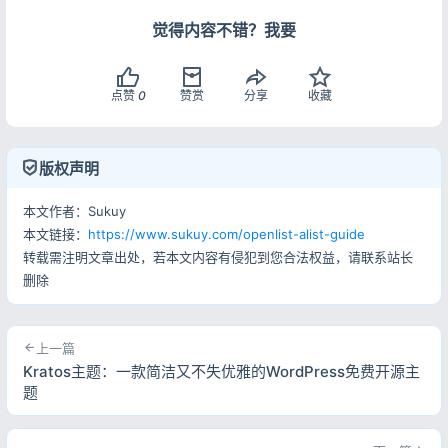
background-color
: 
rgb
(
0
0
0
 / 
50%
) 
!impor
</
i
>
  }

觉得内容不错？我要
                        邮箱 |

/*readme白天模式透明*/
</
a
>
.hope-c-PJLV
.hope-c-PJLV-ikSuVsl-css
 {

</
span
>
background-color
: 
rgba
(
255
, 
255
, 
255
, 
0.5
<
span
class
=
"nav-item"
>
点赞
0
赞赏
分享
收藏
  }

<
a
class
=
"nav-link"
href
=
/*readme夜间模式透明*/
<
i
class
=
"fas fa-edit
.hope-c-PJLV
.hope-c-PJLV-iiuDLME-css
 {

</
i
>
版权声明
background-color
: 
rgb
(
0
0
0
 / 
50%
) 
!impor
                        博客 |

  }

</
a
>
本文作者：Sukuy
</
span
>
本文链接：
https://www.sukuy.com/openlist-alist-guide
/*顶部右上角切换按钮透明*/
<
span
class
=
"nav-item"
>
转载需注明文章出处，若本文内容有侵犯到您合法权益，请联系站长
.hope-ui-light
.hope-c-ivMHWx-hZistB-cv
.hop
<
a
class
=
"nav-link"
href
=
删除
background-color
: 
rgba
(
255
, 
255
, 
255
, 
0.5
<
i
class
=
"fas fa-comm
  }

</
i
>
.hope-ui-dark
.hope-c-ivMHWx-hZistB-cv
.hope
                        留言 |

上一篇
background-color
: 
rgb
(
0
0
0
 / 
50%
) 
!impor
</
a
>
Kratos主题：一款简洁又不失优雅的WordPress免费开源主
  }

</
span
>
题
<
span
class
=
"nav-item"
>
/*右下角侧边栏按钮透明 第一个是白天 第二个是夜间*/
<
a
class
=
"nav-link"
href
=
.hope-ui-light
.hope-c-PJLV-ijgzmFG-css
 {

<
i
class
=
"fa fa-cloud