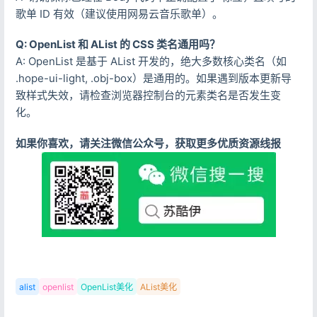
background-repeat
: no-repeat;

</
span
>
歌单 ID 有效（建议使用网易云音乐歌单）。
background-size
: cover;

<
p
style
=
"margin-left: 10rem;
background-attachment
: fixed;

<
small
>
Q: OpenList 和 AList 的 CSS 类名通用吗？
background-position-x
: center;

                        —— Anwen's Cloud

A: OpenList 是基于 AList 开发的，绝大多数核心类名（如
  }

</
small
>
.hope-ui-light, .obj-box）是通用的。如果遇到版本更新导
/*夜间背景图*/
</
p
>
致样式失效，请检查浏览器控制台的元素类名是否发生变
.hope-ui-dark
 {

</
div
>
化。
background-image
: 
url
(
"https://pic.rmb.bd
background-repeat
: no-repeat;

<
div
style
=
"font-size: 13px; font
如果你喜欢，请关注微信公众号，获取更多优质资源线报
background-size
: cover;

<
span
class
=
"nav-item"
>
background-attachment
: fixed;

<
a
class
=
"nav-link"
href
=
background-position-x
: center;

target
=
"_blank"
>
  }

<
i
class
=
"fab fa-qq"
</
i
>
/*主列表白天模式透明*/
                        QQ |

.obj-box
.hope-stack
.hope-c-dhzjXW
.hope-c-PJ
</
a
>
background-color
: 
rgba
(
255
, 
255
, 
255
, 
0.5
</
span
>
  }

<
span
class
=
"nav-item"
>
/*主列表夜间模式透明*/
alist
openlist
OpenList美化
AList美化
<
a
class
=
"nav-link"
href
=
.obj-box
.hope-stack
.hope-c-dhzjXW
.hope-c-PJ
<
i
class
=
"fa-duotone 