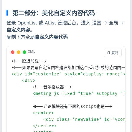
<
script
src
=
"https://npm.elemecdn.com/meting2
登录
第二部分：美化自定义内容代码
<
style
>
社交账号登录
/* 去除通知栏 右上角 X */
登录 OpenList 或 AList 管理后台，进入 设置 -> 全局 ->
.notify-render
.hope-close-button
 {

自定义内容
。
display
: none;

复制下方全局
自定义内容代码
  }

用户协议与隐私政策
/*去掉底部*/
XML
 复制
.footer
 {

display
: none 
!important
;

<!--延迟加载-->
  }

<!--如果要写自定义内容建议都加到这个延迟加载的范围内-->
<
div
id
=
"customize"
style
=
"display: none;"
>
/* 此选项两处CSS 在v3.31.0中已优化 滚动显示 和 
<
div
>
/* 文字超长自动换行 */
<!--音乐播放器-->
/*.name-box .name {

<
meting-js
fixed
=
"true"
autoplay
=
"fal
    white-space: unset !important;

    overflow: unset !important;

<!--评论模块还有下面的script也是-->
    }*/
<
center
>
/* 缩略图图片变大 代码中的160px 自己改 现在是注释状
<
div
class
=
"newValine"
id
=
"vcomme
/*.obj-box > div {

</
center
>
    grid-template-columns: repeat(auto-fill, m