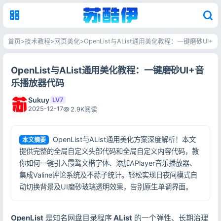
首页
>
技术教程
>
网页美化
>
OpenList与AList通用美化教程：一键磨砂UI
OpenList与AList通用美化教程：一键磨砂UI+音
乐播放器代码
Sukuy
LV7
2025-12-17
2.9K阅读
OpenList与AList通用美化方案深度解析！本文
本文摘要
提供完整的全局自定义头部代码和全局自定义内容代码，教
你如何一键引入霞鹜文楷字体、添加APlayer音乐播放器、
集成Valine评论系统及不蒜子统计。轻松实现日夜间模式自
动切换背景及UI磨砂玻璃透明效果，告别原生单调界面。
OpenList
是知名网盘目录程序
AList
的一个弹性、长期治理