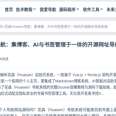
首页
技术教程
我爱导航
源码程序
软件工具
未来
码
>
花森Huasen导航：集博客、AI与书签管理于一体的开源网址导航系统
n导航：集博客、AI与书签管理于一体的开源网址
8K阅读
解析花森（Huasen）起始页系统，一款基于 Vue.js + Node.js 架
是一个极简的个人主页，更集成了Markdown博客系统、AI智能对话助
了花森（Huasen）导航系统的完整Docker部署教程与源码下载指南
应式适配且隐私安全的专属书签管理工具。无论是开发者寻找V...
个人导航网站源码吗？花森（Huasen）导航系统可能是目前市面上
I对话机器人、自定义皮肤以及极简书签管理等四大核心模块。系统内