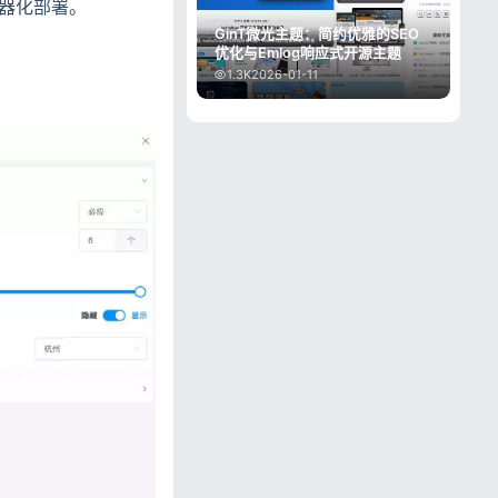
键容器化部署。
GinT微光主题：简约优雅的SEO
优化与Emlog响应式开源主题
1.3K
2026-01-11
忘记密码?