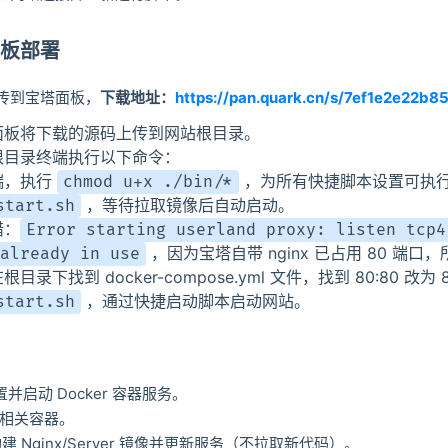
板部署
传到宝塔面板，
下载地址：
https://pan.quark.cn/s/7ef1e2e22b8
面板将下载的源码上传到网站根目录。
根目录终端执行以下命令：
端，执行
，为所有快捷脚本设置可执
chmod u+x ./bin/*
，等待拉取镜像后自动启动。
start.sh
错：
Error starting userland proxy: listen tcp4
，因为宝塔自带 nginx 已占用 80 端口，
already in use
下找到 docker-compose.yml 文件，找到 80:80 改为 
，通过快捷启动脚本启动网站。
start.sh
并启动 Docker 容器服务。
相关容器。
建 Nginx/Server 镜像并更新服务（不拉取新代码）。