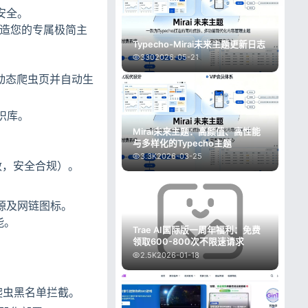
安全。
打造您的专属极简主
Typecho-Mirai未来主题更新日志
330
2026-05-21
动态爬虫页并自动生
识库。
Mirai未来主题：高颜值、高性能
与多样化的Typecho主题
3.3K
2026-03-25
敏，安全合规）。
阅源及网链图标。
能。
Trae AI国际版一周年福利：免费
领取600-800次不限速请求
2.5K
2026-01-18
及爬虫黑名单拦截。