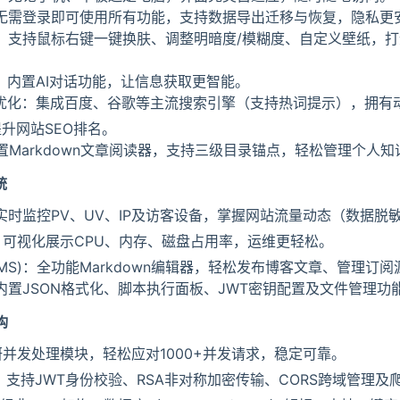
：无需登录即可使用所有功能，支持数据导出迁移与恢复，隐私更
制：支持鼠标右键一键换肤、调整明暗度/模糊度、自定义壁纸，
成：内置AI对话功能，让信息获取更智能。
EO优化：集成百度、谷歌等主流搜索引擎（支持热词提示），拥有
著提升网站SEO排名。
内置Markdown文章阅读器，支持三级目录锚点，轻松管理个人知
统
：实时监控PV、UV、IP及访客设备，掌握网站流量动态（数据脱
监控：可视化展示CPU、内存、磁盘占用率，运维更轻松。
CMS)：全功能Markdown编辑器，轻松发布博客文章、管理订
箱：内置JSON格式化、脚本执行面板、JWT密钥配置及文件管理功
构
研并发处理模块，轻松应对1000+并发请求，稳定可靠。
防护：支持JWT身份校验、RSA非对称加密传输、CORS跨域管理