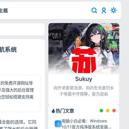
主题
导航系统
Sukuy
构开发的免费开源网址导
向外求索是流浪，向内生长是归乡
手及强大的后台管理
于喧嚣中守寂静，是为自由
，助您轻松搭建支持离
热门文章
电脑小白必看：Windows
最全能的选择。它同
1
10/11官方纯净版系统安装/
置了强大的后台管理