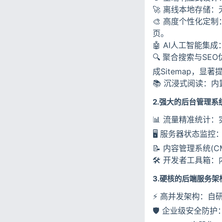
🚀 离线本地存储
🎨 高度个性化定
页。
🤖 AI人工智能集
🔍 聚合搜索与S
成Sitemap，显
📚 沉浸式阅读：
2.强大的后台管理系
📊 流量精准统计
🖥️ 服务器状态
📝 内容管理系统(
🛠️ 开发者工具
3.硬核的后端服务架
⚡ 高并发架构：自
🛡️ 企业级安全