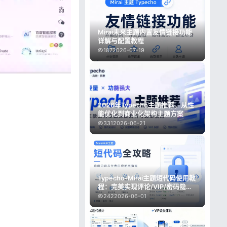
Mirai未来主题内置友情链接功能
详解与配置教程
187
2026-07-19
2026年Typecho主题推荐，从性
能优化到商业化架构主题方案
331
2026-06-21
Typecho-Mirai主题短代码使用教
程：完美实现评论/VIP/密码隐藏
与付费阅读
242
2026-06-01