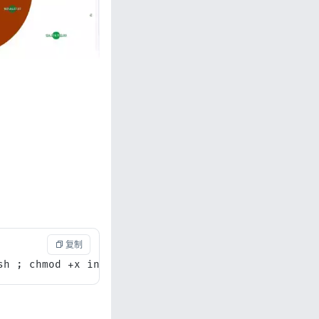
 复制
sh ; chmod +x install.sh ; ./install.sh