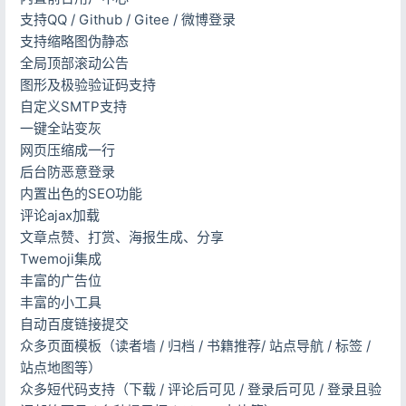
支持QQ / Github / Gitee / 微博登录
支持缩略图伪静态
全局顶部滚动公告
图形及极验验证码支持
登录
自定义SMTP支持
没有账号？立即注册
一键全站变灰
网页压缩成一行
后台防恶意登录
内置出色的SEO功能
评论ajax加载
记住登录
忘记密码?
文章点赞、打赏、海报生成、分享
登录
Twemoji集成
丰富的广告位
社交账号登录
丰富的小工具
自动百度链接提交
众多页面模板（读者墙 / 归档 / 书籍推荐/ 站点导航 / 标签 /
用户协议与隐私政策
站点地图等）
众多短代码支持（下载 / 评论后可见 / 登录后可见 / 登录且验